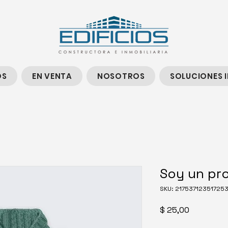
OS
EN VENTA
NOSOTROS
SOLUCIONES 
Soy un pr
SKU: 21753712351725
Precio
$ 25,00