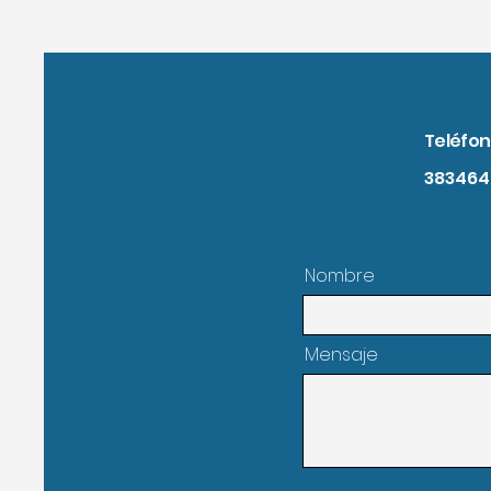
Teléfo
383464
Nombre
Mensaje