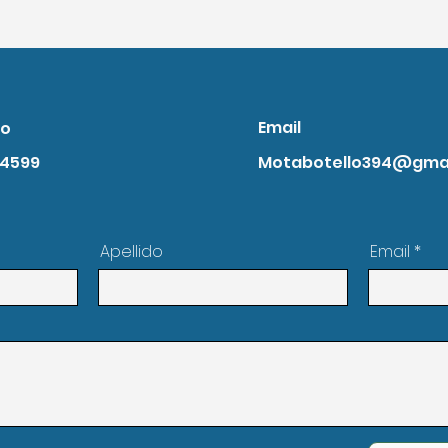
Email
no
4599
Motabotello394@gma
Apellido
Email